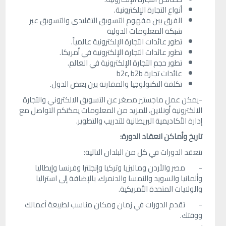
أنواع التجارة الإلكترونية.
الفرق بين مفهوم التسويق التقليدي والتسويق عبر
شبكة المعلومات الدولية
تطور عائدات التجارة الإلكترونية عالمياً.
تطور عائدات التجارة الإلكترونية في أمريكا.
تطور حجم التجارة الإلكترونية في العالم.
عائدات تجارة b2c, b2b
تكلفة التكنولوجيا والمقارنة بين بعض الدول.
-يمكن عمل ماجستير مصغر عن التسويق الالكتروني والتجارة
الالكترونية أونلاين، للمزيد من المعلومات يمكنكم التواصل مع
إدارة الأكاديمية البريطانية للتدريب والتطوير.
تاريخ وأماكن انعقاد الدورة
:
تنعقد الدورات في كل من البلدان التالية:
- مصر والأردن وماليزيا وتركيا وإنجلترا وفرنسا وإيطاليا
وألمانيا والسويد والنمسا والدنمرك، بالإضافة إلى استراليا
والولايات المتحدة الأمريكية.
- تقدم الدورات في زمان ومكان مناسب لطبيعة أعمالك
ووقتك.