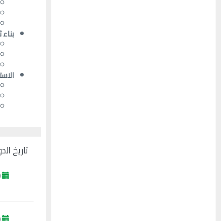
بناء 
الاست
تاريخ الد
2026-08-10
2026-11-09