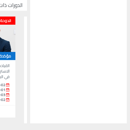
الدورات ذات
الدوحة
مؤكدة
القياد
الاستر
في الب
-02
-01
-03
-02