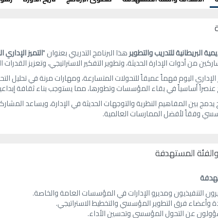
يمية البريطانية للتدريب والتطوير
هذا البرنامج التدريبي بعنوان "
التميز الإداري ا
كين من أدوات الإدارة الحديثة، وتطوير التفكير الاستراتيجي، وتعزيز القدرات ال
 الإداري اليوم فهماً عميقاً للتحولات المتسارعة، ومهارات مرنة في تحليل التح
بح عنصراً أساسياً في بقاء المؤسسات وتطورها، مما يستوجب بناء ثقافة إبداعية
ج يدمج بين المفاهيم النظرية والتوجهات الحديثة في الإدارة، ويساعد المشار
سسي وفقاً لأفضل الممارسات العالمية.
الفئة المستهدفة
تهدفة
رون التنفيذيون ومديرو الإدارات في المؤسسات العامة والخاصة.
ة وأعضاء فرق التطوير المؤسسي والتخطيط الاستراتيجي.
ؤولون عن التحول المؤسسي وتحسين الأداء.