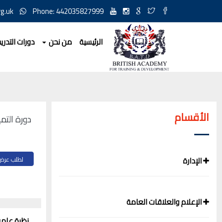
g.uk
Phone: 442035827999
الرئيسية
من نحن
دورات التدري
الأقسام
دورة التمي
الإدارة
لطلب عرض ل
الإعلام والعلاقات العامة
نظرة عام