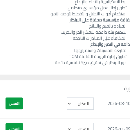
ربط الاستراتيجية بالأداء والإبداع
تطوير إطار عمل مؤسسي متكامل
استخدام أدوات التحليل والتخطيط لتوجيه النمو
ثقافة مؤسسية محفزة على الابتكار
القيادة بالقيم والنتائج
تصميم بيئة داعمة للتفكير الحر والتجريب
المكافأة على المبادرات الناجحة
دامة في التميز والإبداع
متابعة التحسينات واستمراريتها
تطبيق إدارة الجودة الشاملة TQM
دور الابتكار في تحقيق ميزة تنافسية دائمة
ورة