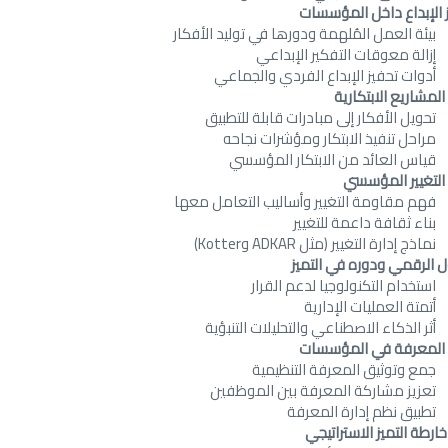
 الإبداع داخل المؤسسات
بيئة العمل المُلهمة ودورها في توليد الأفكار
إزالة معوقات التفكير الإبداعي
أدوات تحفيز الإبداع الفردي والجماعي
 المشاريع الابتكارية
تحويل الأفكار إلى مبادرات قابلة للتطبيق
مراحل تنفيذ الابتكار ومؤشرات نجاحه
قياس العائد من الابتكار المؤسسي
 التغيير المؤسسي
فهم مقاومة التغيير وأساليب التعامل معها
بناء ثقافة داعمة للتغيير
نماذج إدارة التغيير (مثل ADKAR وKotter)
ل الرقمي ودوره في التميز
استخدام التكنولوجيا لدعم القرار
أتمتة العمليات الإدارية
أثر الذكاء الاصطناعي والتحليلات التنبؤية
ة المعرفة في المؤسسات
جمع وتوثيق المعرفة التنظيمية
تعزيز مشاركة المعرفة بين الموظفين
تطبيق نظم إدارة المعرفة
ارطة التميز الاستراتيجي