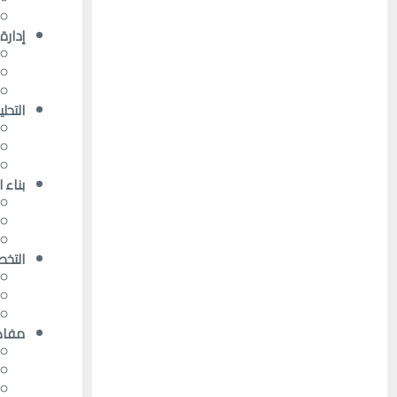
إدارة
التحلي
بناء 
التخط
مفاهي