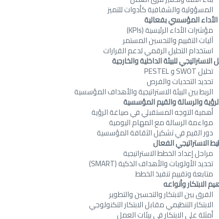
المسؤولية والشفافية كأدوات للتميز
 الأداء المؤسسي بفعالية
مؤشرات الأداء الرئيسية (KPIs)
آليات التقييم والتحسين المستمر
استخدام التحليل الرقمي لدعم القرارات
ل الاستراتيجي للبيئة الداخلية والخارجية
تحليل SWOT و PESTEL
تحديد التحديات والفرص
الربط بين البيئة الاستراتيجية والأهداف المؤسسية
الرؤية والرسالة والقيم المؤسسية
أهمية التوجه المستقبلي في صياغة الرؤية
مواءمة الرسالة مع المهام اليومية
دور القيم في تشكيل الثقافة المؤسسية
يط الاستراتيجي الفعال
مراحل إعداد الخطط الاستراتيجية
تحديد الأولويات والأهداف الذكية (SMART)
متابعة وتقييم تنفيذ الخطط
م الابتكار وأنواعه
الفرق بين الابتكار والتحسين والتطوير
الابتكار التنظيمي مقابل الابتكار التكنولوجي
أمثلة على الابتكار في بيئات العمل