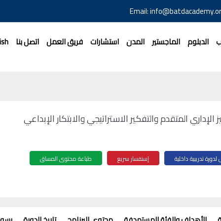
Email: info@batdacademy.or
ب
الدبلوم
الماجستير
المدن
استشارات
فريق العمل
اتصل بنا
ish
ز الإداري المتقدم والتفكير الاستراتيجي والابتكار الإبداعي
دورة تدريبية داخلية
إستفسار سريع
طباعة محتوى المساق
ة
الأهداف والفئة المستهدفة
محتوى البرنامج
تاريخ الدورة
رسوم