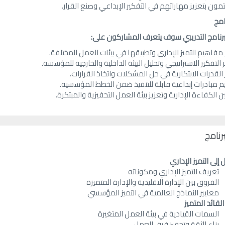
مون بتعزيز مهاراتهم في التفكير الإبداعي وصنع القرار.
امج
برنامج التدريبي سوف يتعرف المشاركون على:
فاهيم التميز الإداري وتطبيقها في بيئات العمل المختلفة.
 التفكير الاستراتيجي وتحليل البيئة الداخلية والخارجية للمؤسسة.
 القدرات الابتكارية في حل المشكلات واتخاذ القرارات.
 مبادرات إبداعية قابلة للتنفيذ ضمن الخطط المؤسسية.
 الكفاءة الإدارية وتعزيز بيئة العمل التحفيزية والمبتكرة.
رنامج
إلى التميز الإداري
تعريف التميز الإداري ومكوناته
الفروق بين الإدارة التقليدية والإدارة المتميزة
معايير النماذج العالمية في التميز المؤسسي
القائد المتميز
السمات القيادية في بيئة العمل المتغيرة
بناء الثقة وتحفيز فرق العمل