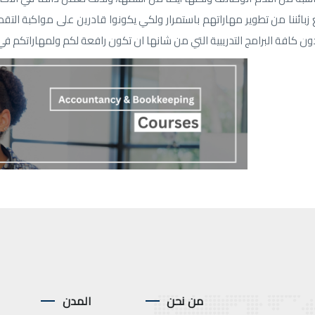
زبائننا من تطوير مهاراتهم باستمرار ولكي يكونوا قادرين على مواكبة الت
 كافة البرامج التدريبية التي من شانها ان تكون رافعة لكم ولمهاراتكم في م
من نحن
المدن