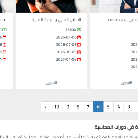
ية في رفع كفاءة
التحليل المالي والإدارة المالية
مباد
0
£3800
6
2026-04-06
6
2026-07-06
202
5
2026-10-05
202
4
2027-01-04
202
202
التسجيل
التسجيل
›
10
9
8
7
6
5
4
3
ية في دورات المحاسبة
سبة من اقدم الوظائف ولكنها أيضا من أهمها، ولذلك نعمل دائما في الاكاديم