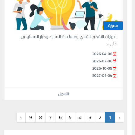
مميزة
‫‫مهارات التفكير النقدي ومساعدة المدراء وكبار المسئولين
على...
2026-04-06
2026-07-06
2026-10-05
2027-01-04
التسجيل
›
9
8
7
6
5
4
3
2
1
‹